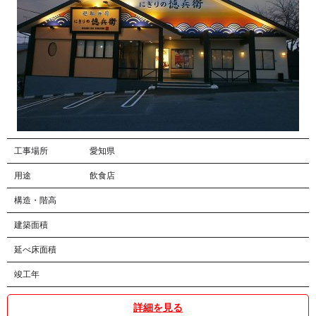
工事場所
愛知県
用途
飲食店
構造・階高
建築面積
延べ床面積
竣工年
詳細を見る