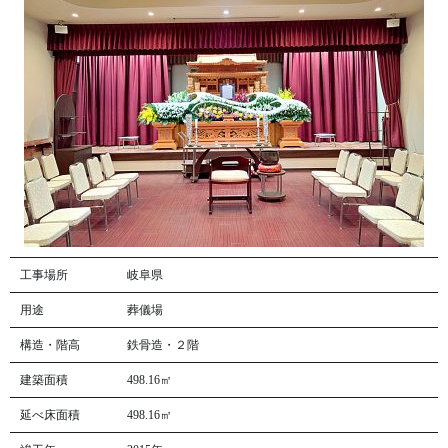
工事場所
岐阜県
用途
葬儀場
構造・階高
鉄骨造・２階
建築面積
498.16㎡
延べ床面積
498.16㎡