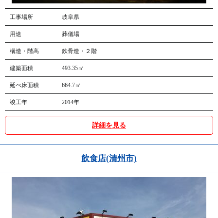
工事場所
岐阜県
用途
葬儀場
構造・階高
鉄骨造・２階
建築面積
493.35㎡
延べ床面積
664.7㎡
竣工年
2014年
詳細を見る
飲食店(清州市)