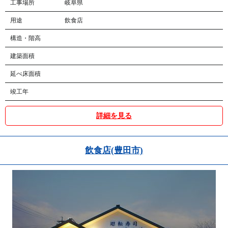
工事場所
岐阜県
用途
飲食店
構造・階高
建築面積
延べ床面積
竣工年
詳細を見る
飲食店(豊田市)