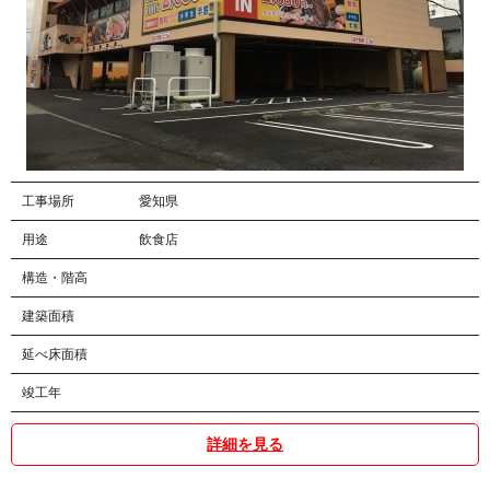
工事場所
愛知県
用途
飲食店
構造・階高
建築面積
延べ床面積
竣工年
詳細を見る