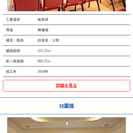
工事場所
岐阜県
用途
葬儀場
構造・階高
鉄骨造・２階
建築面積
515.25㎡
延べ床面積
695.25㎡
竣工年
2016年
詳細を見る
M築捨